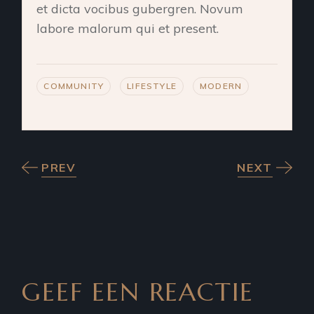
et dicta vocibus gubergren. Novum
labore malorum qui et present.
COMMUNITY
LIFESTYLE
MODERN
PREV
NEXT
GEEF EEN REACTIE