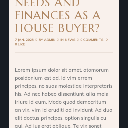
NEEDS AND
FINANCES AS A
HOUSE BUYER?
7 JAN. 2023
BY
ADMIN
IN
NEWS
0 COMMENTS
0 LIKE
Lorem ipsum dolor sit amet, atomorum
posidonium est ad. Id vim errem
principes, no suas molestiae interpretaris
his. Ad nec habeo dissentiunt, alia meis
iriure id eum. Modo quod democritum
an vix, vim id eruditi ad invidunt. Ad duo
elit doctus principes, option singulis cu
qui. Ad ius erat oblique. Te vix sonet